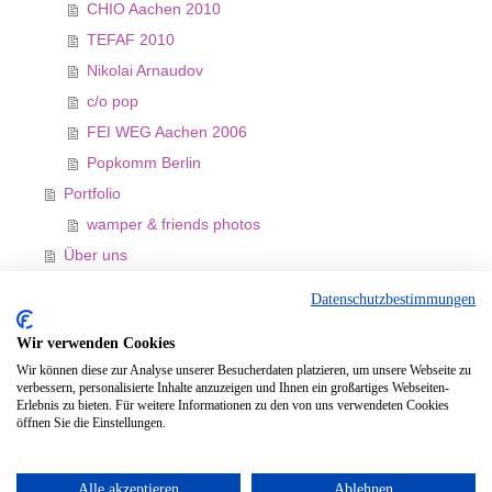
CHIO Aachen 2010
TEFAF 2010
Nikolai Arnaudov
c/o pop
FEI WEG Aachen 2006
Popkomm Berlin
Portfolio
wamper & friends photos
Über uns
Links
Datenschutzbestimmungen
Referenzen
Wir verwenden Cookies
Gästebuch
Wir können diese zur Analyse unserer Besucherdaten platzieren, um unsere Webseite zu
Kontakt
verbessern, personalisierte Inhalte anzuzeigen und Ihnen ein großartiges Webseiten-
Erlebnis zu bieten. Für weitere Informationen zu den von uns verwendeten Cookies
Impressum
öffnen Sie die Einstellungen.
Druckversion
|
Sitemap
Login
Alle akzeptieren
Ablehnen