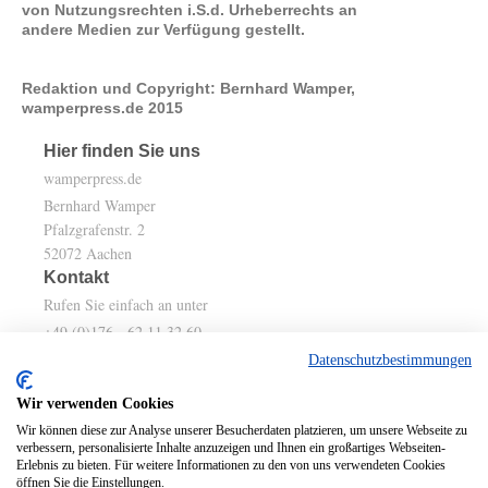
von Nutzungsrechten i.S.d. Urheberrechts an
andere Medien zur Verfügung gestellt.
Redaktion und Copyright: Bernhard Wamper,
wamperpress.de 2015
Hier finden Sie uns
wamperpress.de
Bernhard Wamper
Pfalzgrafenstr. 2
52072
Aachen
Kontakt
Rufen Sie einfach an unter
+49 (0)176 - 62 11 32 60
+49 241 1 60 11 59
Datenschutzbestimmungen
Wir verwenden Cookies
oder nutzen Sie unser Kontaktformular.
Wir können diese zur Analyse unserer Besucherdaten platzieren, um unsere Webseite zu
verbessern, personalisierte Inhalte anzuzeigen und Ihnen ein großartiges Webseiten-
Teilen
Erlebnis zu bieten. Für weitere Informationen zu den von uns verwendeten Cookies
öffnen Sie die Einstellungen.