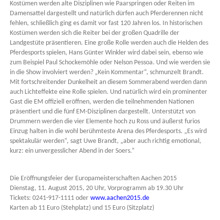
Kostümen werden alte Disziplinen wie Paarspringen oder Reiten im
Damensattel dargestellt und natürlich dürfen auch Pferderennen nicht
fehlen, schließlich ging es damit vor fast 120 Jahren los. In historischen
Kostümen werden sich die Reiter bei der großen Quadrille der
Landgestüte präsentieren. Eine große Rolle werden auch die Helden des
Pferdesports spielen, Hans Günter Winkler wird dabei sein, ebenso wie
zum Beispiel Paul Schockemöhle oder Nelson Pessoa. Und wie werden sie
in die Show involviert werden? „Kein Kommentar“, schmunzelt Brandt.
Mit fortschreitender Dunkelheit an diesem Sommerabend werden dann
auch Lichteffekte eine Rolle spielen. Und natürlich wird ein prominenter
Gast die EM offiziell eröffnen, werden die teilnehmenden Nationen
präsentiert und die fünf EM-Disziplinen dargestellt. Unterstützt von
Drummern werden die vier Elemente hoch zu Ross und äußerst furios
Einzug halten in die wohl berühmteste Arena des Pferdesports. „Es wird
spektakulär werden“, sagt Uwe Brandt, „aber auch richtig emotional,
kurz: ein unvergesslicher Abend in der Soers.“
Die Eröffnungsfeier der Europameisterschaften Aachen 2015
Dienstag, 11. August 2015, 20 Uhr, Vorprogramm ab 19.30 Uhr
Tickets: 0241-917-1111 oder
www.aachen2015.de
Karten ab 11 Euro (Stehplatz) und 15 Euro (Sitzplatz)