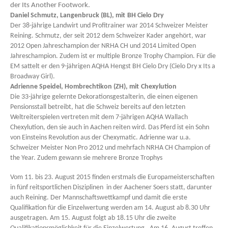
der Its Another Footwork.
Daniel Schmutz, Langenbruck (BL), mit
BH Cielo Dry
Der 38-jährige Landwirt und Profitrainer war 2014 Schweizer Meister
Reining. Schmutz, der seit 2012 dem Schweizer Kader angehört, war
2012 Open Jahreschampion der NRHA CH und 2014 Limited Open
Jahreschampion. Zudem ist er multiple Bronze Trophy Champion. Für die
EM sattelt er den 9-jährigen AQHA Hengst BH Cielo Dry (Cielo Dry x Its a
Broadway Girl).
Adrienne Speidel, Hombrechtikon (ZH), mit
Chexylution
Die 33-jährige gelernte Dekorationsgestalterin, die einen eigenen
Pensionsstall betreibt, hat die Schweiz bereits auf den letzten
Weltreiterspielen vertreten mit dem 7-jährigen AQHA Wallach
Chexylution, den sie auch in Aachen reiten wird. Das Pferd ist ein Sohn
von Einsteins Revolution aus der Chexymatic. Adrienne war u.a.
Schweizer Meister Non Pro 2012 und mehrfach NRHA CH Champion of
the Year. Zudem gewann sie mehrere Bronze Trophys
Vom 11. bis 23. August 2015 finden erstmals die Europameisterschaften
in fünf reitsportlichen Disziplinen in der Aachener Soers statt, darunter
auch Reining. Der Mannschaftswettkampf und damit die erste
Qualifikation für die Einzelwertung werden am 14. August ab 8.30 Uhr
ausgetragen. Am 15. August folgt ab 18.15 Uhr die zweite