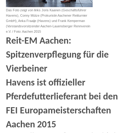
Das Foto zeigt von links Joris Kaanen (Geschäftsführer
Havens), Conny Mütze (Prokuristin Aachener Reitturnier
GmbH), Anka Fraaije (Havens) und Frank Kemperman
(Vorstandsvorsitzender Aachen-Lauensberger Rennverein
e.V. / Foto: Aachen 2015
Reit-EM Aachen:
Spitzenverpflegung für die
Vierbeiner
Havens ist offizieller
Pferdefutterlieferant bei den
FEI Europameisterschaften
Aachen 2015