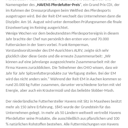
Namensgeber des „
HAVENS Pferdefutter-Preis
“, ein Grand Prix CDI, der
im Rahmen der Dressurprüfungen beim Weltfest des Pferdesports
ausgetragen wird. Bei der Reit-EM wechselt das Unternehmen dann die
Disziplin: Am 16. August wird unter demselben Prüfungsnamen die finale
Einzelwertung im Reining ausgerichtet.
Wenige Wochen vor dem bedeutendsten Pferdesportereignis in diesem
Jahr brachte der Chef nun persönlich den ersten von rund 70.000
Futtersäcken in der Soers vorbei. Frank Kemperman,
Vorstandsvorsitzender des EM-Ausrichters ALRV, zeigte sich sehr
glücklich über diese Geste und die erneute Zusammenarbeit: „Wir
können auf eine jahrelange ausgezeichnete Zusammenarbeit mit der
Firma Havens zurückblicken. Die Teilnehmer des CHIO wissen, dass wir
Jahr für Jahr Spitzenfutterprodukte zur Verfügung stellen. Bei der EM
wird das nicht anders sein.“ Während der Reit-EM in Aachen kommen so
rund 20.000 kg Futter zusammen, darunter verschiedene Sorten mit viel
Energie, aber auch ein Kräutermüsli und das beliebte Slobber-Mash.
Der niederländische Futterhersteller Havens mit Sitz in Maashees besitzt
mehr als 150 Jahre Erfahrung, 1845 wurde der Grundstein für das
Unternehmen gelegt. In mehr als 50 Ländern weltweit vertreibt Havens
Pferdefutter seine Produkte, die ausschließlich aus pflanzlichen und 100
% natürlichen Rohstoffen bestehen. Alle Futtermischungen von Havens