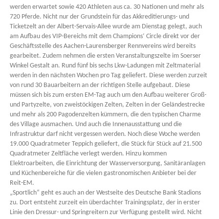
werden erwartet sowie 420 Athleten aus ca. 30 Nationen und mehr als
720 Pferde. Nicht nur der Grundstein für das Akkreditierungs- und
Ticketzelt an der Albert-Servais-Allee wurde am Dienstag gelegt, auch
am Aufbau des VIP-Bereichs mit dem Champions‘ Circle direkt vor der
Geschäftsstelle des Aachen-Laurensberger Rennvereins wird bereits
gearbeitet. Zudem nehmen die ersten Veranstaltungszelte im Soerser
Winkel Gestalt an. Rund fünf bis sechs Lkw-Ladungen mit Zeltmaterial
werden in den nächsten Wochen pro Tag geliefert. Diese werden zurzeit
von rund 30 Bauarbeitern an der richtigen Stelle aufgebaut. Diese
müssen sich bis zum ersten EM-Tag auch um den Aufbau weiterer Groß-
und Partyzelte, von zweistöckigen Zelten, Zelten in der Geländestrecke
und mehr als 200 Pagodenzelten kümmern, die den typischen Charme
des Village ausmachen. Und auch die Innenausstattung und die
Infrastruktur darf nicht vergessen werden. Noch diese Woche werden
19.000 Quadratmeter Teppich geliefert, die Stück für Stück auf 21.500
Quadratmeter Zeltfläche verlegt werden. Hinzu kommen
Elektroarbeiten, die Einrichtung der Wasserversorgung, Sanitäranlagen
und Küchenbereiche für die vielen gastronomischen Anbieter bei der
Reit-EM.
„Sportlich“ geht es auch an der Westseite des Deutsche Bank Stadions
zu. Dort entsteht zurzeit ein überdachter Trainingsplatz, der in erster
Linie den Dressur- und Springreitern zur Verfügung gestellt wird. Nicht