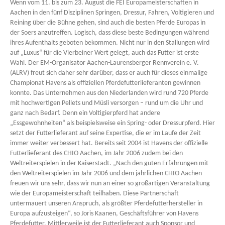
Wenn vom 11. bis zum 23. August die FEI Europameisterschaften in
Aachen in den fünf Disziplinen Springen, Dressur, Fahren, Voltigieren und
Reining über die Bühne gehen, sind auch die besten Pferde Europas in
der Soers anzutreffen. Logisch, dass diese beste Bedingungen während
ihres Aufenthalts geboten bekommen. Nicht nur in den Stallungen wird
auf „Luxus“ für die Vierbeiner Wert gelegt, auch das Futter ist erste
Wahl. Der EM-Organisator Aachen-Laurensberger Rennverein e. V.
(ALRV) freut sich daher sehr darüber, dass er auch für dieses einmalige
Championat Havens als offiziellen Pferdefutterlieferanten gewinnen
konnte. Das Unternehmen aus den Niederlanden wird rund 720 Pferde
mit hochwertigen Pellets und Müsli versorgen – rund um die Uhr und
ganz nach Bedarf. Denn ein Voltigierpferd hat andere
„Essgewohnheiten“ als beispielsweise ein Spring- oder Dressurpferd. Hier
setzt der Futterlieferant auf seine Expertise, die er im Laufe der Zeit
immer weiter verbessert hat. Bereits seit 2004 ist Havens der offizielle
Futterlieferant des CHIO Aachen, im Jahr 2006 zudem bei den
Weltreiterspielen in der Kaiserstadt. „Nach den guten Erfahrungen mit
den Weltreiterspielen im Jahr 2006 und dem jährlichen CHIO Aachen
freuen wir uns sehr, dass wir nun an einer so großartigen Veranstaltung
wie der Europameisterschaft teilhaben. Diese Partnerschaft
untermauert unseren Anspruch, als größter Pferdefutterhersteller in
Europa aufzusteigen“, so Joris Kaanen, Geschäftsführer von Havens
Pferdefutter. Mittlerweile ist der Futterlieferant auch Sponsor und