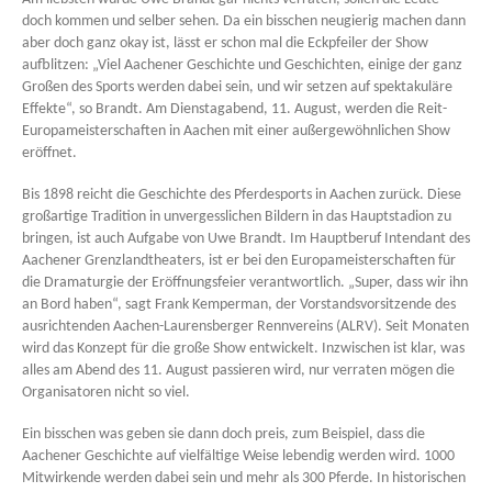
doch kommen und selber sehen. Da ein bisschen neugierig machen dann
aber doch ganz okay ist, lässt er schon mal die Eckpfeiler der Show
aufblitzen: „Viel Aachener Geschichte und Geschichten, einige der ganz
Großen des Sports werden dabei sein, und wir setzen auf spektakuläre
Effekte“, so Brandt. Am Dienstagabend, 11. August, werden die Reit-
Europameisterschaften in Aachen mit einer außergewöhnlichen Show
eröffnet.
Bis 1898 reicht die Geschichte des Pferdesports in Aachen zurück. Diese
großartige Tradition in unvergesslichen Bildern in das Hauptstadion zu
bringen, ist auch Aufgabe von Uwe Brandt. Im Hauptberuf Intendant des
Aachener Grenzlandtheaters, ist er bei den Europameisterschaften für
die Dramaturgie der Eröffnungsfeier verantwortlich. „Super, dass wir ihn
an Bord haben“, sagt Frank Kemperman, der Vorstandsvorsitzende des
ausrichtenden Aachen-Laurensberger Rennvereins (ALRV). Seit Monaten
wird das Konzept für die große Show entwickelt. Inzwischen ist klar, was
alles am Abend des 11. August passieren wird, nur verraten mögen die
Organisatoren nicht so viel.
Ein bisschen was geben sie dann doch preis, zum Beispiel, dass die
Aachener Geschichte auf vielfältige Weise lebendig werden wird. 1000
Mitwirkende werden dabei sein und mehr als 300 Pferde. In historischen